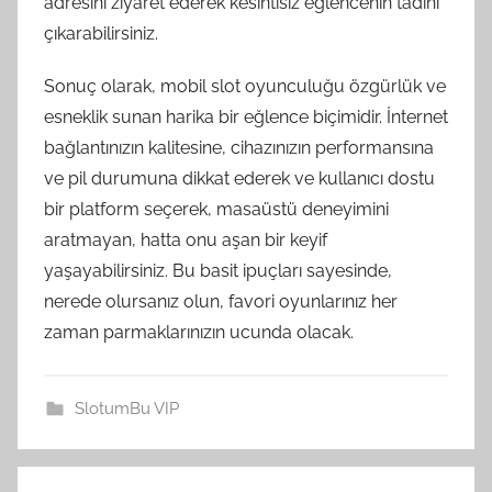
adresini ziyaret ederek kesintisiz eğlencenin tadını
çıkarabilirsiniz.
Sonuç olarak, mobil slot oyunculuğu özgürlük ve
esneklik sunan harika bir eğlence biçimidir. İnternet
bağlantınızın kalitesine, cihazınızın performansına
ve pil durumuna dikkat ederek ve kullanıcı dostu
bir platform seçerek, masaüstü deneyimini
aratmayan, hatta onu aşan bir keyif
yaşayabilirsiniz. Bu basit ipuçları sayesinde,
nerede olursanız olun, favori oyunlarınız her
zaman parmaklarınızın ucunda olacak.
SlotumBu VIP
Yazı